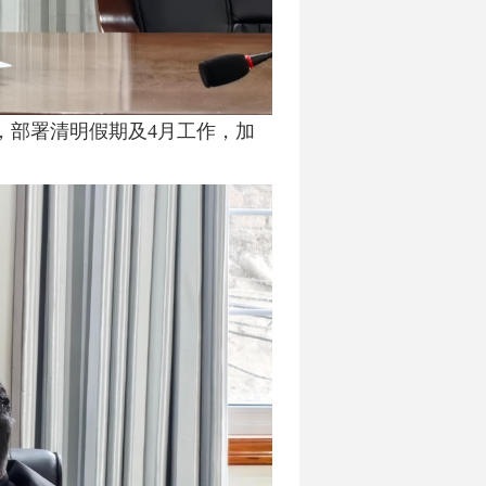
，
部署清明假期及
4
月工作，
加